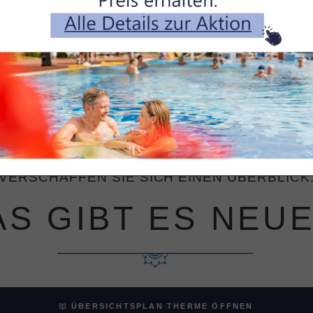
MASSAGEN
GENIESSEN
Für Körper, Geist &
Sinne.
VERSCHAFFEN SIE SICH EINEN ÜBERBLICK
S GIBT ES NEU
ÜBERSICHTSPLAN THERME ÖFFNEN