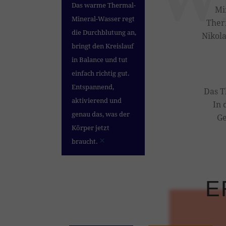
Das warme Thermal-
Mi
Mineral-Wasser regt
Ther
die Durchblutung an,
Nikola
bringt den Kreislauf
in Balance und tut
einfach richtig gut.
Entspannend,
Das T
aktivierend und
In 
genau das, was der
Ge
Körper jetzt
×
braucht.
E