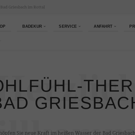
 Bad Griesbach im Rottal
OP
BADEKUR
SERVICE
ANFAHRT
PR
Herzlic
HLFÜHL-THE
BAD GRIESBAC
illkomm
höpfen Sie neue Kraft im heißen Wasser der Bad Griesbac