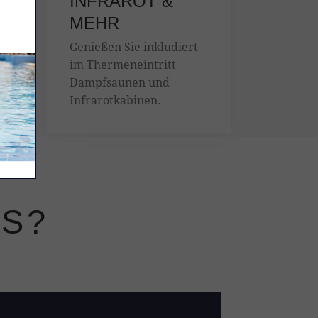
INFRAROT &
MEHR
Genießen Sie inkludiert
im Thermeneintritt
Dampfsaunen und
Infrarotkabinen.
.
ES?