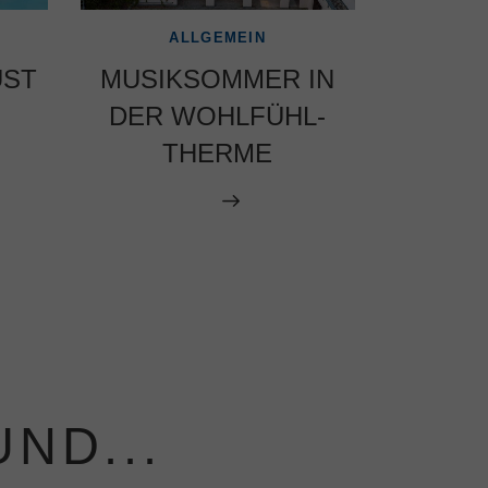
ALLGEMEIN
A
UST
MUSIKSOMMER IN
MAUS-
DER WOHLFÜHL-
THERME
ND...