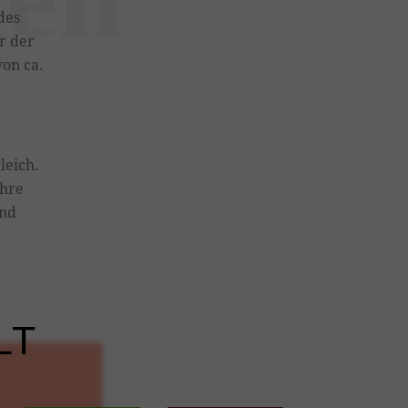
des
r der
von ca.
leich.
Ihre
und
LT