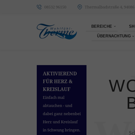
08532 96150
Thermalbadstraße 4, 94086
BEREICHE
SH
ÜBERNACHTUNG
AKTIVIEREND
WO
FÜR HERZ &
KREISLAUF
Einfach mal
abtauchen - und
dabei ganz nebenbei
W
Herz und Kreislauf
in Schwung bringen.
Sc