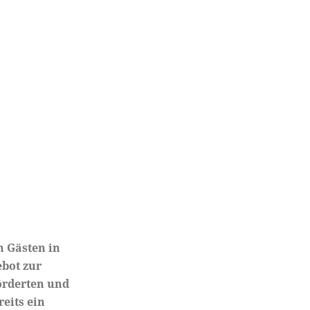
 Gästen in
bot zur
örderten und
reits ein