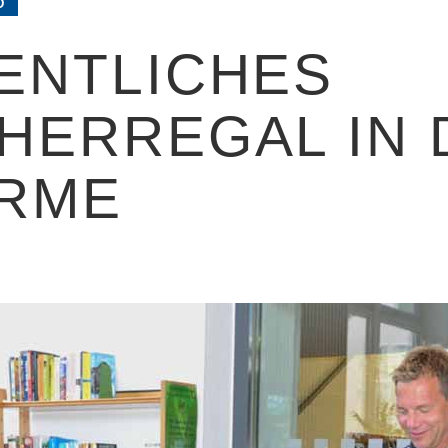
D
ENTLICHES
HERREGAL IN 
RME