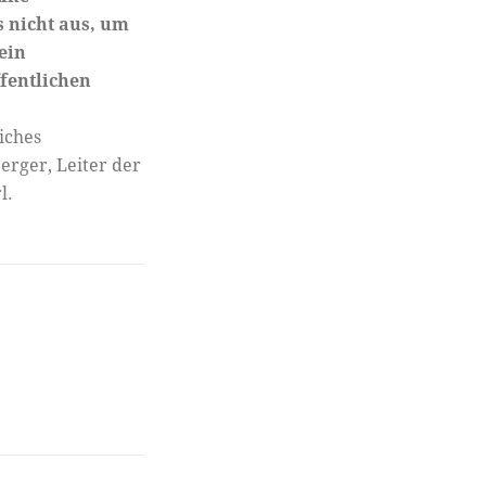
s nicht aus, um
ein
ffentlichen
iches
rger, Leiter der
l.