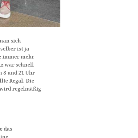
 man sich
elber ist ja
ke immer mehr
tz war schnell
 8 und 21 Uhr
lte Regal. Die
 wird regelmäßig
e das
Eine