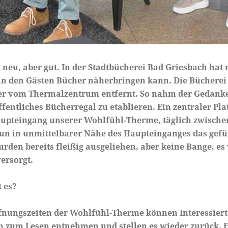
ht neu, aber gut. In der Stadtbücherei Bad Griesbach hat
n den Gästen Bücher näherbringen kann. Die Bücherei s
ter vom Thermalzentrum entfernt. So nahm der Gedan
öffentliches Bücherregal zu etablieren. Ein zentraler Pla
upteingang unserer Wohlfühl-Therme, täglich zwischen
nun in unmittelbarer Nähe des Haupteinganges das gefül
rden bereits fleißig ausgeliehen, aber keine Bange, es
ersorgt.
 es?
nungszeiten der Wohlfühl-Therme können Interessiert
 zum Lesen entnehmen und stellen es wieder zurück. 