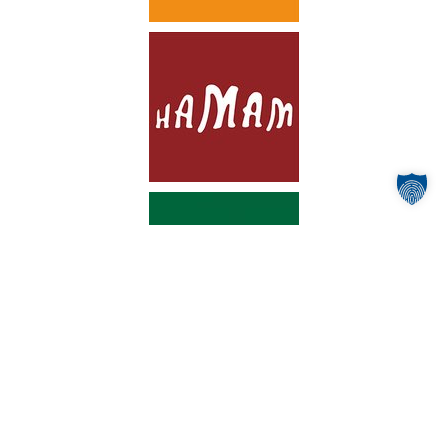
zur Wärmerückgewinnung
Die Zukunft beginnt in Bad Griesbach – mit einem
innovativen Projekt, das Gesundheit und Nachhaltigkeit
perfekt vereint. In den kommenden Jahren wird in der
Wohlfühl-Therme Bad Griesbach
ein modernes System
zur
Wärmerückgewinnung
installiert. Das Besondere:
Das abgebadete Thermalwasser
, das bislang
ungenutzt abgeleitet wurde,
wird künftig zur
Energiegewinnung verwendet
– ein großer Schritt in
Richtung Energieeffizienz und Klimaschutz.
Der
Bau- und Werkausschuss des Zweckverbands
hat
sich einstimmig für diese zukunftsweisende Maßnahme
ausgesprochen. Ziel ist es, die natürliche Wärme des
Thermalwassers intelligent zu nutzen und damit nicht
nur den Energieverbrauch der Therme zu senken,
sondern auch einen aktiven Beitrag zur Energiewende
zu leisten.
Wärme, die bleibt – für Mensch und Umwelt.