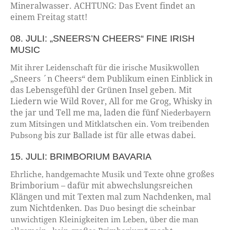
Mineralwasser. ACHTUNG: Das Event findet an
einem Freitag statt!
08. JULI: „SNEERS’N CHEERS“ FINE IRISH
MUSIC
wollen
Mit ihrer Leidenschaft für die irische Musik
„Sneers ´n Cheers“ dem Publikum
einen Einblick in
das Lebensgefühl
der Grünen Insel geben. Mit
Liedern
wie Wild Rover, All for me Grog, Whisky
in
the jar und Tell me ma, laden die fünf
Niederbayern
zum Mitsingen und Mitklatschen ein. Vom treibenden
bis zur Ballade ist für alle etwas dabei.
Pubsong
15. JULI: BRIMBORIUM BAVARIA
ohne großes
Ehrliche, handgemachte Musik und Texte
Brimborium – dafür mit
abwechslungsreichen
Klängen und mit
Texten mal zum Nachdenken, mal
zum
Nichtdenken.
Das Duo besingt die scheinbar
unwichtigen Kleinigkeiten im Leben, über die man